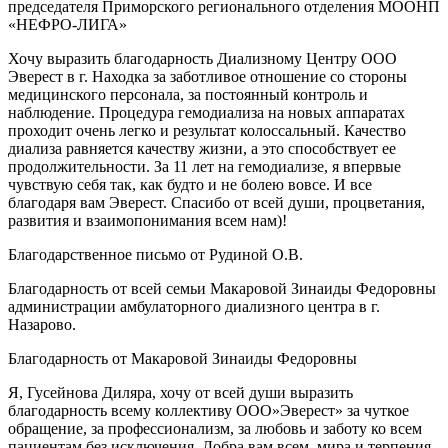
председателя Приморского регионального отделения МООНП
«НЕФРО-ЛИГА»
Хочу выразить благодарность Диализному Центру ООО
Эверест в г. Находка за заботливое отношение со стороны
медицинского персонала, за постоянный контроль и
наблюдение. Процедура гемодиализа на новых аппаратах
проходит очень легко и результат колоссальный. Качество
диализа равняется качеству жизни, а это способствует ее
продолжительности. За 11 лет на гемодиализе, я впервые
чувствую себя так, как будто и не болею вовсе. И все
благодаря вам Эверест. Спасибо от всей души, процветания,
развития и взаимопонимания всем нам)!
Благодарственное письмо от Рудиной О.В.
Благодарность от всей семьи Макаровой Зинаиды Федоровны
администрации амбулаторного диализного центра в г.
Назарово.
Благодарность от Макаровой Зинаиды Федоровны
Я, Гусейнова Диляра, хочу от всей души выразить
благодарность всему коллективу ООО»Эверест» за чуткое
обращение, за профессионализм, за любовь и заботу ко всем
пациентам без исключения. Добра вам всем, мира и терпения