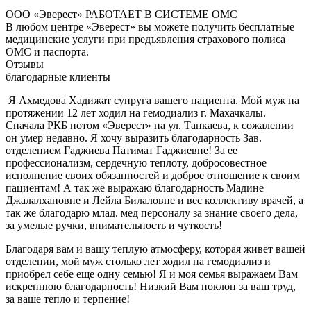
ООО «Эверест» РАБОТАЕТ В СИСТЕМЕ ОМС
В любом центре «Эверест» вы можете получить бесплатные
медицинские услуги при предъявления страхового полиса
ОМС и паспорта.
Отзывы
благодарные клиенты
Я Ахмедова Хадижат супруга вашего пациента. Мой муж на
протяжении 12 лет ходил на гемодиализ г. Махачкалы.
Сначала РКБ потом «Эверест» на ул. Танкаева, к сожалении
он умер недавно. Я хочу выразить благодарность Зав.
отделением Гаджиева Патимат Гаджиевне! За ее
профессионализм, сердечную теплоту, добросовестное
исполнение своих обязанностей и доброе отношение к своим
пациентам! А так же выражаю благодарность Мадине
Джалалхановне и Лейла Билаловне и вес коллективу врачей, а
так же благодарю млад. мед персоналу за знание своего дела,
за умелые ручки, внимательность и чуткость!
Благодаря вам и вашу теплую атмосферу, которая живет вашей
отделении, мой муж столько лет ходил на гемодиализ и
приобрел себе еще одну семью! Я и моя семья выражаем Вам
искреннюю благодарность! Низкий Вам поклон за ваш труд,
за ваше тепло и терпение!