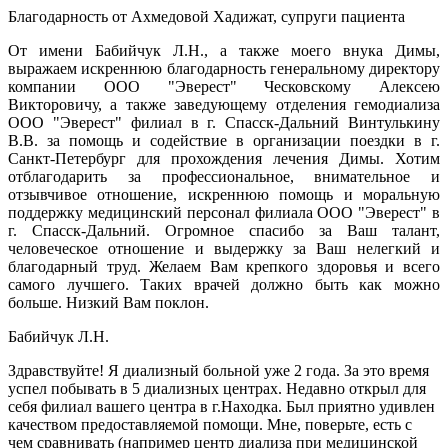
Благодарность от Ахмедовой Хадижат, супруги пациента
От имени Бабийчук Л.Н., а также моего внука Димы,
выражаем искреннюю благодарность генеральному директору
компании ООО "Эверест" Ческовскому Алексею
Викторовичу, а также заведующему отделения гемодиализа
ООО "Эверест" филиал в г. Спасск-Дальний Винтулькину
В.В. за помощь и содействие в организации поездки в г.
Санкт-Петербург для прохождения лечения Димы. Хотим
отблагодарить за профессиональное, внимательное и
отзывчивое отношение, искреннюю помощь и моральную
поддержку медицинский персонал филиала ООО "Эверест" в
г. Спасск-Дальний. Огромное спасибо за Ваш талант,
человеческое отношение и выдержку за Ваш нелегкий и
благодарный труд. Желаем Вам крепкого здоровья и всего
самого лучшего. Таких врачей должно быть как можно
больше. Низкий Вам поклон.
Бабийчук Л.Н.
Здравствуйте! Я диализный больной уже 2 года. За это время
успел побывать в 5 диализных центрах. Недавно открыл для
себя филиал вашего центра в г.Находка. Был приятно удивлен
качеством предоставляемой помощи. Мне, поверьте, есть с
чем сравнивать (например центр диализа при медицинской