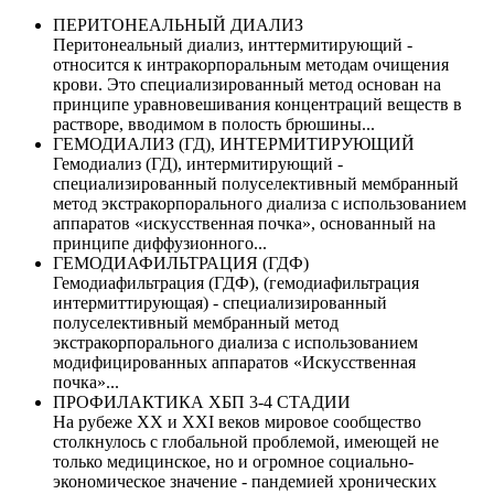
ПЕРИТОНЕАЛЬНЫЙ ДИАЛИЗ
Перитонеальный диализ, инттермитирующий -
относится к интракорпоральным методам очищения
крови. Это специализированный метод основан на
принципе уравновешивания концентраций веществ в
растворе, вводимом в полость брюшины...
ГЕМОДИАЛИЗ (ГД), ИНТЕРМИТИРУЮЩИЙ
Гемодиализ (ГД), интермитирующий -
специализированный полуселективный мембранный
метод экстракорпорального диализа с использованием
аппаратов «искусственная почка», основанный на
принципе диффузионного...
ГЕМОДИАФИЛЬТРАЦИЯ (ГДФ)
Гемодиафильтрация (ГДФ), (гемодиафильтрация
интермиттирующая) - специализированный
полуселективный мембранный метод
экстракорпорального диализа с использованием
модифицированных аппаратов «Искусственная
почка»...
ПРОФИЛАКТИКА ХБП 3-4 СТАДИИ
На рубеже XX и XXI веков мировое сообщество
столкнулось с глобальной проблемой, имеющей не
только медицинское, но и огромное социально-
экономическое значение - пандемией хронических